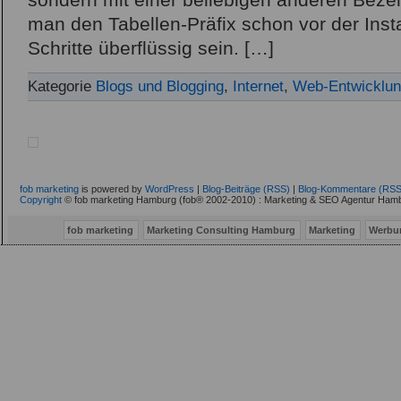
sondern mit einer beliebigen anderen Bezei
man den Tabellen-Präfix schon vor der Instal
Schritte überflüssig sein. […]
Kategorie
Blogs und Blogging
,
Internet
,
Web-Entwicklu
fob marketing
is powered by
WordPress
|
Blog-Beiträge (RSS)
|
Blog-Kommentare (RSS
Copyright
© fob marketing Hamburg (fob® 2002-2010) : Marketing & SEO Agentur Hamb
fob marketing
Marketing Consulting Hamburg
Marketing
Werbu