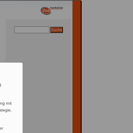
d
ng mit
ategie,
er