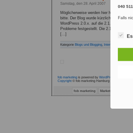
Samstag, den 28. April 2007
040 51
Möglicherweise werden hier heute ein paar
Falls ni
bitte. Der Blog wurde kürzlich auf MySQL
WordPress 2.0.x. auf die 2.1.x-Versionen
Probleme festgestellt. Die 2.1.xer WordP
[…]
Es
Kategorie
Blogs und Blogging
,
Internet
,
Web-Entwi
fob marketing
is powered by
WordPress
|
Blog-Beit
Copyright
© fob marketing Hamburg (fob® 2002-2010
fob marketing
Marketing Consulti