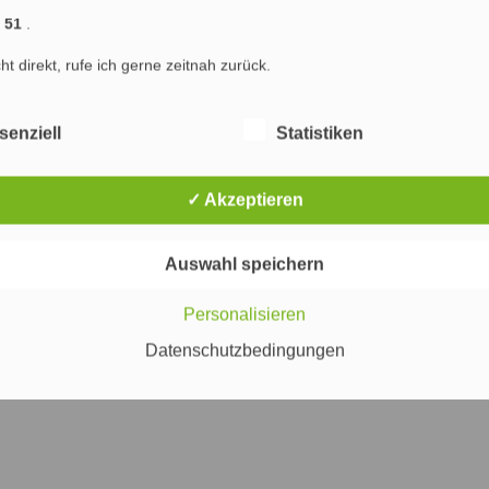
1 51
.
 Störungen auftreten, für die ich schon einmal um Entschuldigung
cht direkt, rufe ich gerne zeitnah zurück.
 5, PHP 5 und WordPress 2.1.3 aktualisiert. Beim Wechsel von
 wurde eine deutliche Performance-Verbesserung aber auch einige
ress-Versionen sind zwar „gewöhnungsbedürftig“, haben aber neben
senziell
Statistiken
cklung
,
Wordpress
✓ Akzeptieren
Auswahl speichern
räge (RSS)
|
Blog-Kommentare (RSS)
) : Marketing & SEO Agentur Hamburg : Marketing, Online Marketing und Suchmaschinenop
Personalisieren
ng Hamburg
Marketing
Werbung
Internet
PR
Suchmaschinenoptimierung
Datenschutzbedingungen