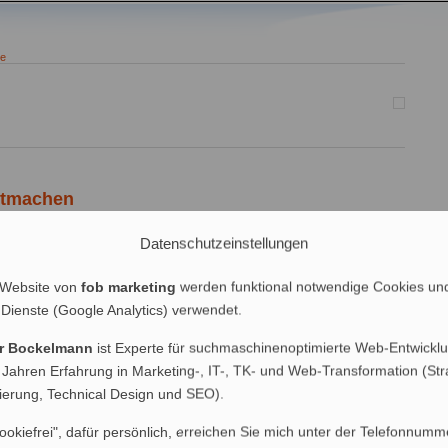
te
itmachen
Datenschutzeinstellungen
g Blog und ich haben offenbar nicht nur einen gemeinsamen
ng und SEO-Themen, sondern auch ein gemeinsames Lieblingsthema –
ima auf oder abwerten kann, zum Beispiel mit Hilfe meines Nofollow-
 Website von
fob marketing
werden funktional notwendige Cookies un
k startet heute ein Nofollow-Experiment, bei […]
 Dienste (Google Analytics) verwendet.
EO
,
Spam
| 4 Kommentare
er Bockelmann
ist Experte für suchmaschinenoptimierte Web-Entwicklu
 Jahren Erfahrung in Marketing-, IT-, TK- und Web-Transformation (Str
nierung, Technical Design und SEO).
ookiefrei", dafür persönlich, erreichen Sie mich unter der Telefonnumm