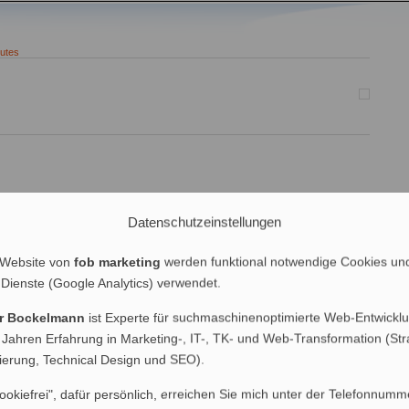
utes
Datenschutzeinstellungen
 nicht nur an der Börse: Erst staunte man im Webmaster-Forum über
e Gerald eine ungewöhnliche Blitz-Indizierung seines Liebesinternat-
ie Geschichte der Suchmaschinenbeschleunigung bis hin zu den
 Website von
fob marketing
werden funktional notwendige Cookies un
nz offiziell“. In naher Zukunft werden […]
 Dienste (Google Analytics) verwendet.
 Kommentare
er Bockelmann
ist Experte für suchmaschinenoptimierte Web-Entwicklu
 Jahren Erfahrung in Marketing-, IT-, TK- und Web-Transformation (Str
nierung, Technical Design und SEO).
ookiefrei", dafür persönlich, erreichen Sie mich unter der Telefonnumm
räge (RSS)
|
Blog-Kommentare (RSS)