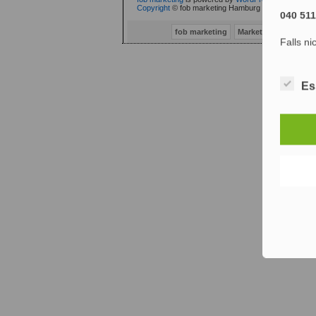
Copyright
© fob marketing Hamburg (fob® 2002-2010
040 51
fob marketing
Marketing Consulti
Falls ni
Es