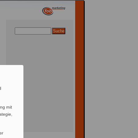
d
ng mit
ategie,
er