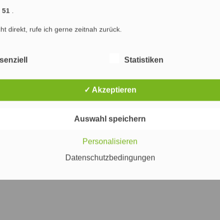
) : Marketing & SEO Agentur Hamburg : Marketing, Online Marketing und Suchmaschinenop
1 51
.
ng Hamburg
Marketing
Werbung
Internet
PR
Suchmaschinenoptimierung
cht direkt, rufe ich gerne zeitnah zurück.
senziell
Statistiken
✓ Akzeptieren
Auswahl speichern
Personalisieren
Datenschutzbedingungen