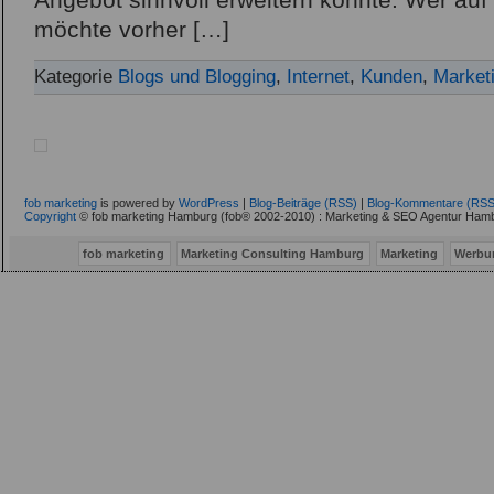
Angebot sinnvoll erweitern könnte. Wer auf
möchte vorher […]
Kategorie
Blogs und Blogging
,
Internet
,
Kunden
,
Market
fob marketing
is powered by
WordPress
|
Blog-Beiträge (RSS)
|
Blog-Kommentare (RSS
Copyright
© fob marketing Hamburg (fob® 2002-2010) : Marketing & SEO Agentur Hamb
fob marketing
Marketing Consulting Hamburg
Marketing
Werbu