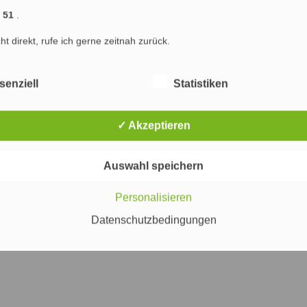
räge (RSS)
|
Blog-Kommentare (RSS)
1 51
.
) : Marketing & SEO Agentur Hamburg : Marketing, Online Marketing und Suchmaschinenop
cht direkt, rufe ich gerne zeitnah zurück.
ng Hamburg
Marketing
Werbung
Internet
PR
Suchmaschinenoptimierung
senziell
Statistiken
✓ Akzeptieren
Auswahl speichern
Personalisieren
Datenschutzbedingungen