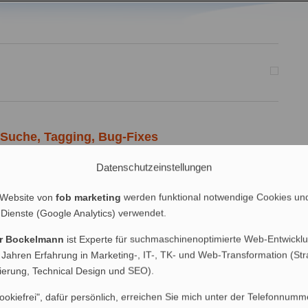
 Suche, Tagging, Bug-Fixes
Datenschutzeinstellungen
-System, sondern auch als CMS (Content Management System),
ordPress-Erweiterungen), die nach jedem WordPress-Update auf
 zu korrigieren sind. Nach dem Update auf die WordPress-Version
 Website von
fob marketing
werden funktional notwendige Cookies un
 und Problemlösungen entdeckt: Das WordPress-Plugin Search Pages
 Dienste (Google Analytics) verwendet.
er Bockelmann
ist Experte für suchmaschinenoptimierte Web-Entwicklu
| 5 Kommentare
 Jahren Erfahrung in Marketing-, IT-, TK- und Web-Transformation (Str
nierung, Technical Design und SEO).
ookiefrei", dafür persönlich, erreichen Sie mich unter der Telefonnumm