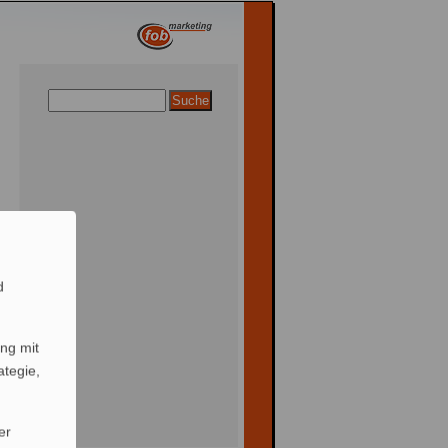
d
ng mit
ategie,
er