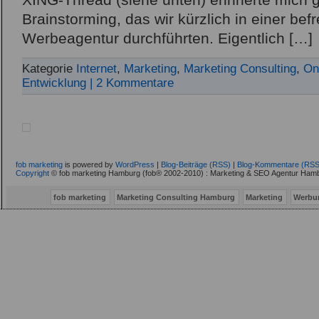
XING-Thread (siehe unten) erinnerte mich g
Brainstorming, das wir kürzlich in einer b
Werbeagentur durchführten. Eigentlich […]
Kategorie
Internet
,
Marketing
,
Marketing Consulting
,
On
Entwicklung
| 2 Kommentare
fob marketing
is powered by
WordPress
|
Blog-Beiträge (RSS)
|
Blog-Kommentare (RSS
Copyright
© fob marketing Hamburg (fob® 2002-2010) : Marketing & SEO Agentur Hamb
fob marketing
Marketing Consulting Hamburg
Marketing
Werbu