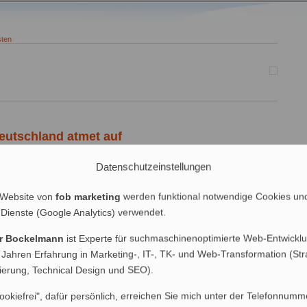
ten
utschland atmet auf
Datenschutzeinstellungen
te, haben sich in den letzten Jahren einiges einfallen lassen, um
auszubeuten, zu schädigen und vielleicht sogar aus dem Verkehr zu
aben sie Online-Entwicklungen blockiert, Deutschland im
 Website von
fob marketing
werden funktional notwendige Cookies un
durch die Verfolgung von Menschen, die sich nicht wehren konnten,
 Dienste (Google Analytics) verwendet.
er Bockelmann
ist Experte für suchmaschinenoptimierte Web-Entwicklu
Patente
 Jahren Erfahrung in Marketing-, IT-, TK- und Web-Transformation (Str
nierung, Technical Design und SEO).
ookiefrei", dafür persönlich, erreichen Sie mich unter der Telefonnumm