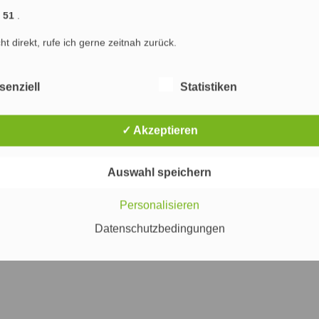
räge (RSS)
|
Blog-Kommentare (RSS)
1 51
.
) : Marketing & SEO Agentur Hamburg : Marketing, Online Marketing und Suchmaschinenop
cht direkt, rufe ich gerne zeitnah zurück.
ng Hamburg
Marketing
Werbung
Internet
PR
Suchmaschinenoptimierung
senziell
Statistiken
✓ Akzeptieren
Auswahl speichern
Personalisieren
Datenschutzbedingungen