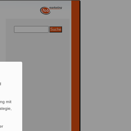
d
ng mit
ategie,
er