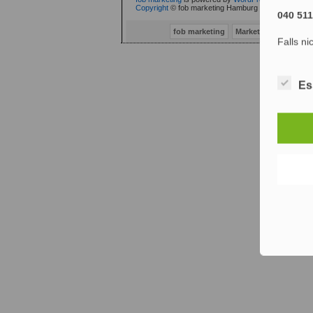
Copyright
© fob marketing Hamburg (fob® 2002-2010
040 51
fob marketing
Marketing Consulti
Falls ni
Es