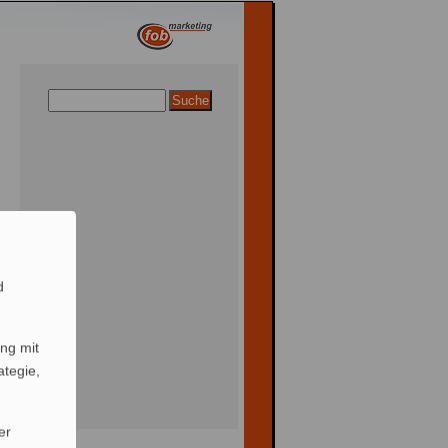
d
ng mit
ategie,
er