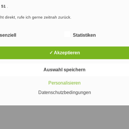
) : Marketing & SEO Agentur Hamburg : Marketing, Online Marketing und Suchmaschinenop
1 51
.
ng Hamburg
Marketing
Werbung
Internet
PR
Suchmaschinenoptimierung
cht direkt, rufe ich gerne zeitnah zurück.
senziell
Statistiken
✓ Akzeptieren
Auswahl speichern
Personalisieren
Datenschutzbedingungen