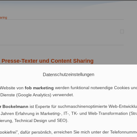
aring
, Presse-Texter und Content Sharing
Datenschutzeinstellungen
t: Zweifellos sind gute Texter in Hamburg aber besonders gefragt.
verkaufen möchte aber nicht jeden Kunden einzeln beraten kann,
erbung. Wer etwas über das Internet verkaufen möchte, engagiert einen
 Website von
fob marketing
werden funktional notwendige Cookies un
r und Wortakrobaten, der […]
 Dienste (Google Analytics) verwendet.
 (Public Relations)
,
Werbung u. Vertrieb
| 1 Kommentar
er Bockelmann
ist Experte für suchmaschinenoptimierte Web-Entwicklu
 Jahren Erfahrung in Marketing-, IT-, TK- und Web-Transformation (Str
nierung, Technical Design und SEO).
ookiefrei", dafür persönlich, erreichen Sie mich unter der Telefonnumm
räge (RSS)
|
Blog-Kommentare (RSS)