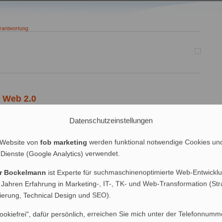
rantwortung
 Web 2.0
Datenschutzeinstellungen
 2.0 gilt: „andere Länder, andere Sitten!“ – zunmindest „noch“: Nach
 Plattformbetreiber für freie Einträge in Web 2.0-Portalen
hl in Kanada als auch in den USA steht die Web-2.0-
 Website von
fob marketing
werden funktional notwendige Cookies un
Prüfstand. Ein Golfspieler klagt in den USA gegen […]
 Dienste (Google Analytics) verwendet.
er Bockelmann
ist Experte für suchmaschinenoptimierte Web-Entwicklu
 Jahren Erfahrung in Marketing-, IT-, TK- und Web-Transformation (Str
nierung, Technical Design und SEO).
ookiefrei", dafür persönlich, erreichen Sie mich unter der Telefonnumm
räge (RSS)
|
Blog-Kommentare (RSS)