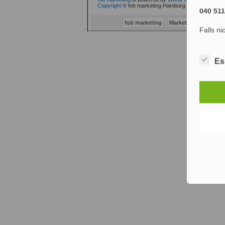
Copyright
© fob marketing Hamburg (fob® 2002-2010
040 51
fob marketing
Marketing Consulti
Falls ni
Es