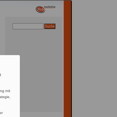
d
ng mit
ategie,
er