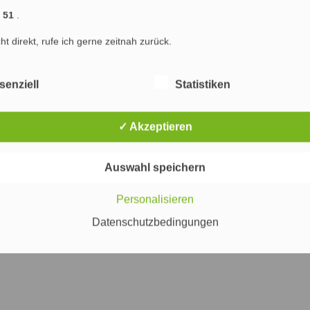
) : Marketing & SEO Agentur Hamburg : Marketing, Online Marketing und Suchmaschinenop
1 51
.
ng Hamburg
Marketing
Werbung
Internet
PR
Suchmaschinenoptimierung
cht direkt, rufe ich gerne zeitnah zurück.
senziell
Statistiken
✓ Akzeptieren
Auswahl speichern
Personalisieren
Datenschutzbedingungen