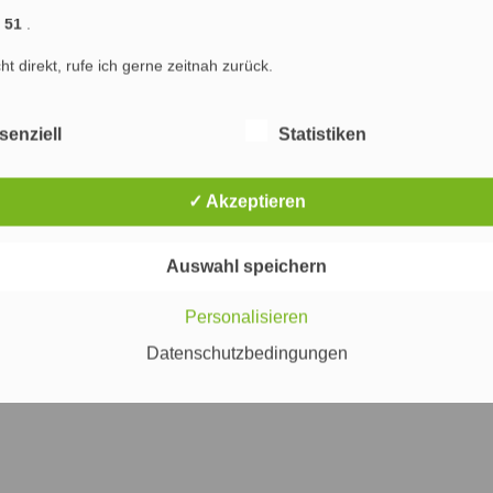
räge (RSS)
|
Blog-Kommentare (RSS)
1 51
.
) : Marketing & SEO Agentur Hamburg : Marketing, Online Marketing und Suchmaschinenop
cht direkt, rufe ich gerne zeitnah zurück.
ng Hamburg
Marketing
Werbung
Internet
PR
Suchmaschinenoptimierung
senziell
Statistiken
✓ Akzeptieren
Auswahl speichern
Personalisieren
Datenschutzbedingungen