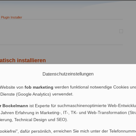
lugin Installer
isch installieren
Datenschutzeinstellungen
lugin-Installation kann man nun sogar WordPress-Erweiterungen
ren, testen und gegebenenfalls wieder deinstallieren. Das Installer-
Skripten der Plugin-Entwickler voraus, mit denen es auch möglich ist,
 Website von
fob marketing
werden funktional notwendige Cookies un
aucht das gewünschte Plugin dann nicht mehr zu suchen, zu
 Dienste (Google Analytics) verwendet.
n, […]
er Bockelmann
ist Experte für suchmaschinenoptimierte Web-Entwicklu
| 3 Kommentare
 Jahren Erfahrung in Marketing-, IT-, TK- und Web-Transformation (Str
nierung, Technical Design und SEO).
ookiefrei", dafür persönlich, erreichen Sie mich unter der Telefonnumm