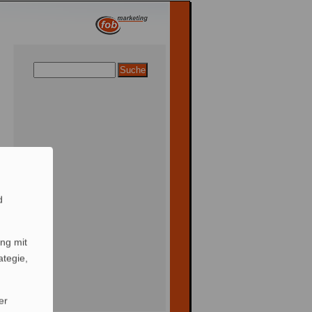
d
ng mit
ategie,
er