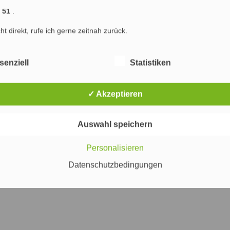
) : Marketing & SEO Agentur Hamburg : Marketing, Online Marketing und Suchmaschinenop
1 51
.
ng Hamburg
Marketing
Werbung
Internet
PR
Suchmaschinenoptimierung
cht direkt, rufe ich gerne zeitnah zurück.
senziell
Statistiken
✓ Akzeptieren
Auswahl speichern
Personalisieren
Datenschutzbedingungen