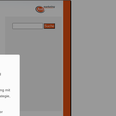
d
ng mit
ategie,
er