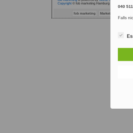
Copyright
© fob marketing Hamburg (fob® 2002-2010
040 51
fob marketing
Marketing Consulti
Falls ni
Es