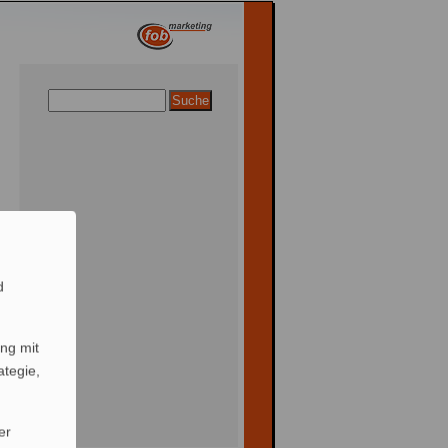
d
ng mit
ategie,
er