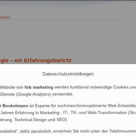
bericht
ogle – ein Erfahrungsbericht
Datenschutzeinstellungen
it geringem Mitteleinsatz und ungewöhnlichen Marketing-Aktionen
g-Aktivitäten, die darauf abzielen, sich eine wertvolle und reichhaltige
se Suchmaschinenvorteile zu verschaffen, könnte man somit
 Website von
fob marketing
werden funktional notwendige Cookies un
uerilla-Marketing nennen. In SEO-Kreisen bezeichnet man das
 Dienste (Google Analytics) verwendet.
eschaffung jedoch als Linkbait. Linkbaits […]
er Bockelmann
ist Experte für suchmaschinenoptimierte Web-Entwicklu
noptimierung
 Jahren Erfahrung in Marketing-, IT-, TK- und Web-Transformation (Str
nierung, Technical Design und SEO).
ookiefrei", dafür persönlich, erreichen Sie mich unter der Telefonnumm