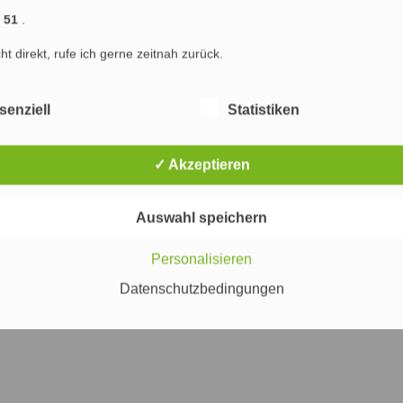
räge (RSS)
|
Blog-Kommentare (RSS)
1 51
.
) : Marketing & SEO Agentur Hamburg : Marketing, Online Marketing und Suchmaschinenop
cht direkt, rufe ich gerne zeitnah zurück.
ng Hamburg
Marketing
Werbung
Internet
PR
Suchmaschinenoptimierung
senziell
Statistiken
✓ Akzeptieren
Auswahl speichern
Personalisieren
Datenschutzbedingungen