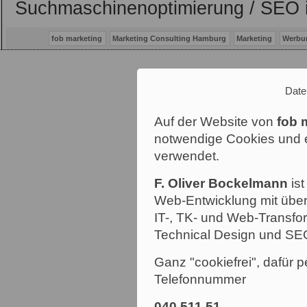
Suchmaschinenoptimierung / SEO 
fob marketing
Marketing Consulting Hamburg
Marketing
Werbu
Date
Auf der Website von
fob 
notwendige Cookies und e
verwendet.
F. Oliver Bockelmann
ist
Web-Entwicklung mit über
IT-, TK- und Web-Transfor
Technical Design und SE
Ganz "cookiefrei", dafür p
Telefonnummer
040 511 51
.