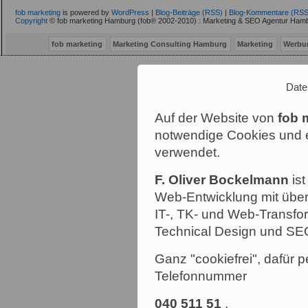
fob marketing
is powered by
WordPress
|
Blog-Beiträge (RSS)
|
Blog-Kommentare (RSS
Copyright
© fob marketing Hamburg (fob® 2002-2010) : Marketing & SEO Agentur Hamb
fob marketing
Marketing Consulting Hamburg
Marketing
Werbu
Date
Auf der Website von
fob 
notwendige Cookies und e
verwendet.
F. Oliver Bockelmann
ist
Web-Entwicklung mit über
IT-, TK- und Web-Transfor
Technical Design und SE
Ganz "cookiefrei", dafür p
Telefonnummer
040 511 51
.