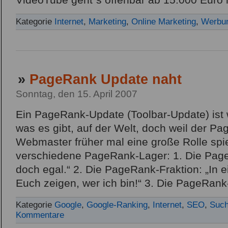
VideoTube geht`s offenbar ab 15.000 Euro l
Kategorie
Internet
,
Marketing
,
Online Marketing
,
Werbun
»
PageRank Update naht
Sonntag, den 15. April 2007
Ein PageRank-Update (Toolbar-Update) ist 
was es gibt, auf der Welt, doch weil der Pa
Webmaster früher mal eine große Rolle spie
verschiedene PageRank-Lager: 1. Die PageR
doch egal.“ 2. Die PageRank-Fraktion: „In e
Euch zeigen, wer ich bin!“ 3. Die PageRank
Kategorie
Google
,
Google-Ranking
,
Internet
,
SEO
,
Such
Kommentare