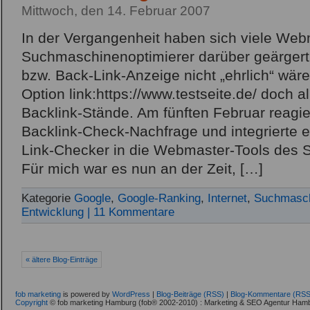
Mittwoch, den 14. Februar 2007
In der Vergangenheit haben sich viele We
Suchmaschinenoptimierer darüber geärgert
bzw. Back-Link-Anzeige nicht „ehrlich“ wäre 
Option link:https://www.testseite.de/ doch a
Backlink-Stände. Am fünften Februar reagie
Backlink-Check-Nachfrage und integrierte 
Link-Checker in die Webmaster-Tools des
Für mich war es nun an der Zeit, […]
Kategorie
Google
,
Google-Ranking
,
Internet
,
Suchmasch
Entwicklung
| 11 Kommentare
« ältere Blog-Einträge
fob marketing
is powered by
WordPress
|
Blog-Beiträge (RSS)
|
Blog-Kommentare (RSS
Copyright
© fob marketing Hamburg (fob® 2002-2010) : Marketing & SEO Agentur Hamb