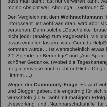
dass man damit fast nur verwirren kann, was
meine Absicht war. Aber egal. „Gefreut!“ 😉
Den Vergleich mit dem
Weihnachtsmann
f
interessant. Ist wohl was dran, wird aber si
verstehen. Denn solche „Geschenke“ brauch
nicht jeder (analog zum PageRank). Vielleic
etwas einfallen lassen, was „Geralds Hel
kommen würde… Ist wahrscheinlich etwas l
2.0-Spende für Bedürftige“ und „Anti-Spam-
schöner Gedanke. (Wobei die Tageskarten
möglicherweise auch recht nützliche Dinge a
Hmmm….)
Wegen der
Community-Frage
: Es wird wo
und Blogger geben, die engstirnig für sich 
wurschteln (i.d.R. wohl mit mäßigem Erfolg)
„Networking“ und „Nachbarschaftshilfe“ für 