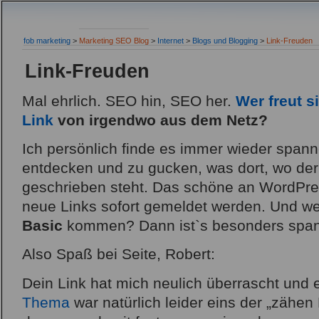
fob marketing
>
Marketing SEO Blog
>
Internet
>
Blogs und Blogging
>
Link-Freuden
Link-Freuden
Mal ehrlich. SEO hin, SEO her.
Wer freut s
Link
von irgendwo aus dem Netz?
Ich persönlich finde es immer wieder span
entdecken und zu gucken, was dort, wo der
geschrieben steht. Das schöne an WordPres
neue Links sofort gemeldet werden. Und w
Basic
kommen? Dann ist`s besonders span
Also Spaß bei Seite, Robert:
Dein Link hat mich neulich überrascht und e
Thema
war natürlich leider eins der „zähe