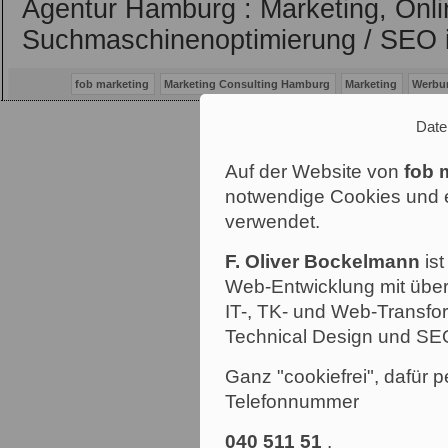
Agentur Hamburg : Marketing, Onli
Suchmaschinenoptimierung / SEO 
fob marketing
Marketing Consulting Hamburg
Marketing
Werbu
Date
Auf der Website von
fob 
notwendige Cookies und e
verwendet.
F. Oliver Bockelmann
ist
Web-Entwicklung mit über
IT-, TK- und Web-Transfor
Technical Design und SE
Ganz "cookiefrei", dafür p
Telefonnummer
040 511 51
.