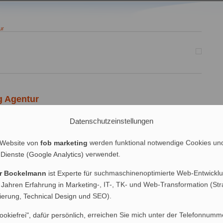
ur
g Agentur
Datenschutzeinstellungen
ntur gefunden werden, wenn sie SEO-Dienstleistungen anbietet?
noptimierung
| 1 Kommentar
 Website von
fob marketing
werden funktional notwendige Cookies un
 Dienste (Google Analytics) verwendet.
er Bockelmann
ist Experte für suchmaschinenoptimierte Web-Entwicklu
 Jahren Erfahrung in Marketing-, IT-, TK- und Web-Transformation (Str
nierung, Technical Design und SEO).
räge (RSS)
|
Blog-Kommentare (RSS)
) : Marketing & SEO Agentur Hamburg : Marketing, Online Marketing und Suchmaschinenop
ookiefrei", dafür persönlich, erreichen Sie mich unter der Telefonnumm
ng Hamburg
Marketing
Werbung
Internet
PR
Suchmaschinenoptimierung