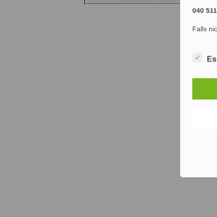
040 51
Falls ni
Es