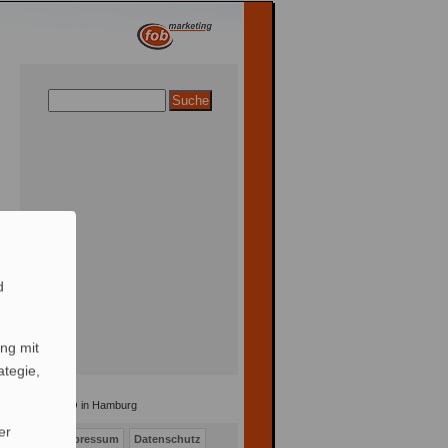
d
ng mit
ategie,
timierung / SEO in Hamburg
er
Kontakt
Impressum
Datenschutz