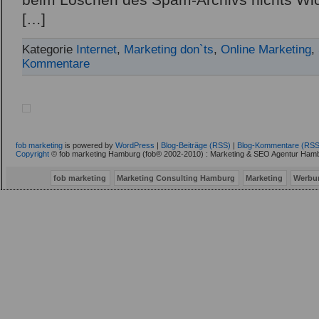
beim Löschen des Spam-Archivs nichts Wic
[…]
Kategorie
Internet
,
Marketing don`ts
,
Online Marketing
,
Kommentare
fob marketing
is powered by
WordPress
|
Blog-Beiträge (RSS)
|
Blog-Kommentare (RSS
Copyright
© fob marketing Hamburg (fob® 2002-2010) : Marketing & SEO Agentur Hamb
fob marketing
Marketing Consulting Hamburg
Marketing
Werbu