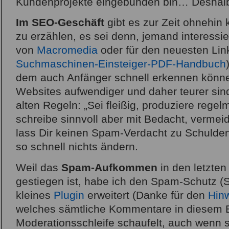
Kundenprojekte eingebunden bin… Deshalb
Im SEO-Geschäft
gibt es zur Zeit ohnehi
zu erzählen, es sei denn, jemand interessie
von
Macromedia
oder für den neuesten Link
Suchmaschinen-Einsteiger-PDF-Handbuch
dem auch Anfänger schnell erkennen könne
Websites aufwendiger und daher teurer sin
alten Regeln: „Sei fleißig, produziere rege
schreibe sinnvoll aber mit Bedacht, vermei
lass Dir keinen Spam-Verdacht zu Schuld
so schnell nichts ändern.
Weil das
Spam-Aufkommen
in den letzte
gestiegen ist, habe ich den Spam-Schutz 
kleines
Plugin
erweitert (Danke für den
Hinw
welches sämtliche Kommentare in diesem B
Moderationsschleife schaufelt, auch wenn s