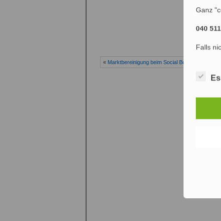
Ganz "c
Ko
040 51
Falls ni
«
Marktbereinigung beim Social Bookmarking: Mi
Es