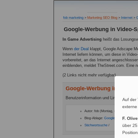
fob marketing
>
Marketing SEO Blog
>
Internet
>
G
Google-Werbung in Video-S
In Game Advertising
heißt das Losungsw
Wenn
der Deal
klappt, Google Adscape Me
Internet liefern können, um diese in Vide
vorbereitet, an das Internet angeschloss
einblenden, meldet TheStreet.com. Eine 
(2 Links nicht mehr verfügbar)
Google-Werbung in Video-S
Benutzerinformation und Links:
Auf der
externe
Autor: fob (Montag, - 22. Januar 20
F. Oliv
Blog-Ablage:
Google
,
Internet
,
Mark
über 25
Stichwortsuche
/
Positio