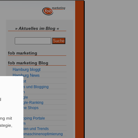
» Aktuelles im Blog «
fob marketing
fob marketing Blog
Hamburg bloggt
Hamburg News
Internet
Blogs und Blogging
Flash
Google
d
Google-Ranking
Online Shops
RSS
ng mit
Shopping Portale
Spam
ategie,
Studien und Trends
Suchmaschinenoptimierung