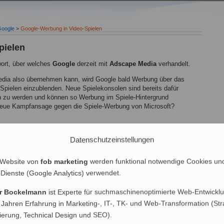
oogle
>
Google-Werbung in Video-Spielen
pielen
ort, über welches
Google
derzeit mit
Adscape Media
verhandelt.
dia also übernehmen kann, wird Google bald Werbung über das
o-Spielen einzublenden. Neue Spielekonsolen sind bereits dafür
en zu werden und können so Werbung im Spiele-Hintergrund
neue Kampfansage gegen die Spiele-Werbung von Microsoft?
Datenschutzeinstellungen
pielen
 Website von
fob marketing
werden funktional notwendige Cookies un
 Dienste (Google Analytics) verwendet.
07 - 23:21 Uhr)
er Bockelmann
ist Experte für suchmaschinenoptimierte Web-Entwicklu
eting
,
Online Marketing
,
Werbung u. Vertrieb
 Jahren Erfahrung in Marketing-, IT-, TK- und Web-Transformation (Str
nierung, Technical Design und SEO).