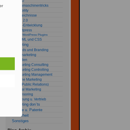
SEO
er
Suchmaschinentricks
Usability
Verzeichnisse
Web 2.0
Web-Entwicklung
Wordpress
my WordPress Plugins
XHTML und CSS
Marketing
Brands und Branding
fob marketing
Kunden
Marketing Consulting
Marketing Controlling
Marketing Management
Online Marketing
PR (Public Relations)
Social Marketing
Sponsoring
Werbung u. Vertrieb
Marketing don`ts
Rechte u. Patente
Sicherheit
Sonstiges