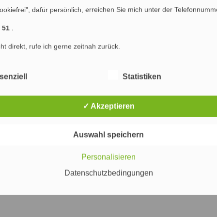
ookiefrei", dafür persönlich, erreichen Sie mich unter der Telefonnumm
mmentarfunktion ist deaktiviert
1 51
.
cht direkt, rufe ich gerne zeitnah zurück.
ster Wong schluckt Taggle.de
WordPress 2.1 Ella
»
senziell
Statistiken
✓ Akzeptieren
Auswahl speichern
Personalisieren
Datenschutzbedingungen