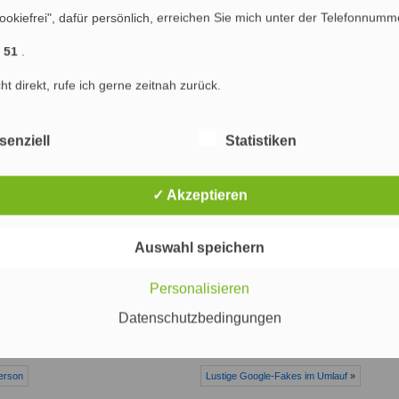
tte den schleichenden Verfall der Suchmaschinen-Werbedominanz zum
ookiefrei", dafür persönlich, erreichen Sie mich unter der Telefonnumm
-Ära ebenfalls für 2011 zu prognostizieren. 😉
Gunsten des Rich Media Advertising in den kommenden Jahren auch
1 51
.
m
PageRank
deutlich sinken, wofür sich heute allerdings noch eine
und Werbetreibende zu interessieren scheinen.
cht direkt, rufe ich gerne zeitnah zurück.
11
senziell
Statistiken
 - 21:54 Uhr)
✓ Akzeptieren
net
,
Marketing
,
Online Marketing
,
Werbung u. Vertrieb
Auswahl speichern
Personalisieren
mmentarfunktion ist deaktiviert
Datenschutzbedingungen
ferson
Lustige Google-Fakes im Umlauf
»