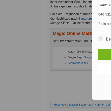
lässt zumindest Spekulationen zu, er hä
Ganz "c
Anlass genommen, das Ende der Matt-Cutts
Falls die Prognosen stimmen, dürfte zu 
040 51
die Nachfrage nach
Hintergrundwissen
zu
Menge SEOs, Online-Marketing-Agenturen 
Falls ni
Magic Online Marketing 20
Es
Benutzerinformation und Links:
Autor: fob (Sonntag, - 17. Juni 2007
Blog-Ablage:
Google-Ranking
,
Inter
Stichwortsuche
/
Ko
«
Rekordverdächtiger Spam-Angriff von Fort Jef