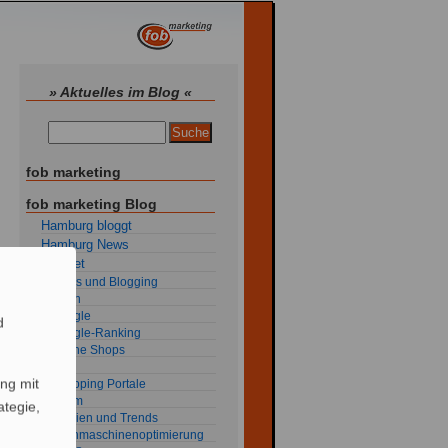
» Aktuelles im Blog «
fob marketing
fob marketing Blog
Hamburg bloggt
Hamburg News
Internet
Blogs und Blogging
Flash
Google
d
Google-Ranking
Online Shops
RSS
ng mit
Shopping Portale
Spam
ategie,
Studien und Trends
Suchmaschinenoptimierung