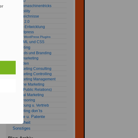
SEO
er
Suchmaschinentricks
Usability
Verzeichnisse
Web 2.0
Web-Entwicklung
Wordpress
my WordPress Plugins
XHTML und CSS
Marketing
Brands und Branding
fob marketing
Kunden
Marketing Consulting
Marketing Controlling
Marketing Management
Online Marketing
PR (Public Relations)
Social Marketing
Sponsoring
Werbung u. Vertrieb
Marketing don`ts
Rechte u. Patente
Sicherheit
Sonstiges