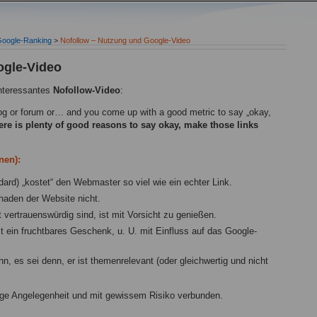
oogle-Ranking
>
Nofollow – Nutzung und Google-Video
ogle-Video
interessantes
Nofollow-Video
:
blog or forum or… and you come up with a good metric to say „okay,
ere is plenty of good reasons to say okay, make those links
nen):
ard) „kostet“ den Webmaster so viel wie ein echter Link.
haden der Website nicht.
t vertrauenswürdig sind, ist mit Vorsicht zu genießen.
st ein fruchtbares Geschenk, u. U. mit Einfluss auf das Google-
nn, es sei denn, er ist themenrelevant (oder gleichwertig und nicht
lige Angelegenheit und mit gewissem Risiko verbunden.