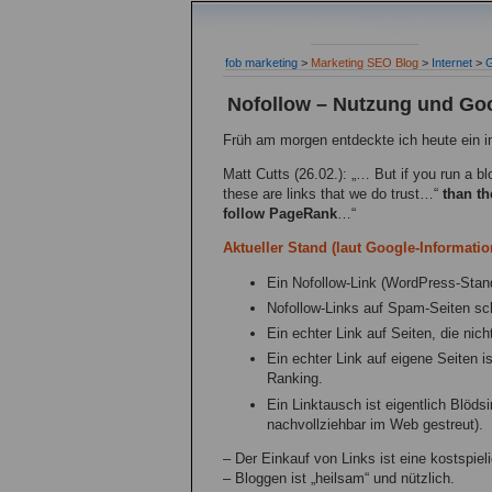
fob marketing
>
Marketing SEO Blog
>
Internet
>
G
Nofollow – Nutzung und Go
Früh am morgen entdeckte ich heute ein 
Matt Cutts (26.02.): „… But if you run a 
these are links that we do trust…“
than th
follow PageRank
…“
Aktueller Stand (laut Google-Informatio
Ein Nofollow-Link (WordPress-Stand
Nofollow-Links auf Spam-Seiten sc
Ein echter Link auf Seiten, die nich
Ein echter Link auf eigene Seiten i
Ranking.
Ein Linktausch ist eigentlich Blödsi
nachvollziehbar im Web gestreut).
– Der Einkauf von Links ist eine kostspie
– Bloggen ist „heilsam“ und nützlich.