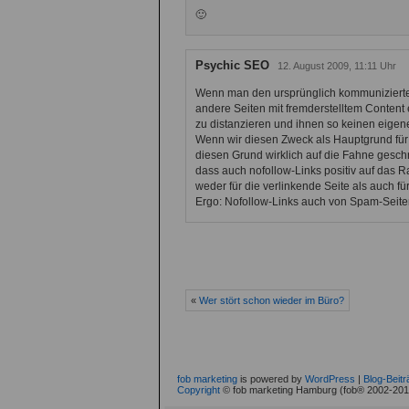
🙂
Psychic SEO
12. August 2009, 11:11 Uhr
Wenn man den ursprünglich kommunizierte
andere Seiten mit fremderstelltem Content
zu distanzieren und ihnen so keinen eigen
Wenn wir diesen Zweck als Hauptgrund fü
diesen Grund wirklich auf die Fahne gesc
dass auch nofollow-Links positiv auf das R
weder für die verlinkende Seite als auch für
Ergo: Nofollow-Links auch von Spam-Seite
«
Wer stört schon wieder im Büro?
fob marketing
is powered by
WordPress
|
Blog-Beit
Copyright
© fob marketing Hamburg (fob® 2002-2010