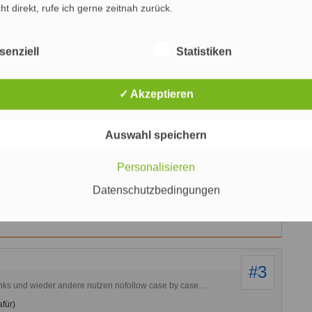
cht direkt, rufe ich gerne zeitnah zurück.
 Nutzung und Google-Video”
senziell
Statistiken
#1
unkt „No follow auf Spam Seiten schaden der Webseite nicht“.
✓ Akzeptieren
ht schaden oder mir als linkgebender Webseite?
Auswahl speichern
#2
k auf Spam-Seiten mir im Zweifel nicht schaden kann, im
Personalisieren
rhood-Link“. Kein Link wäre nur insofern „noch besser“, als
ch „neuem“ PageRank-Sculpting-Ansatz) nicht vorhanden wäre.
Datenschutzbedingungen
s so viele Nofollow-Links vergeben würden, wenn sie damit sich selbst
nen Suchmaschinenvorteil einräumen würden, welcher Art auch
#3
nks und wieder andere nutzen nofollow case by case…
afür)