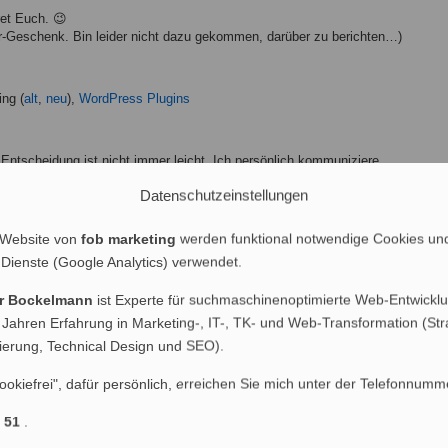
ret Euch. 😉
-Geschenk. Bin leider nicht dazu gekommen, darüber zu berichten…)
ng (
alt
,
neu
),
WordPress Plugins
Entscheidung ist nicht immer leicht. Ich persönlich kommuniziere
e ich zum Beispiel eine Hotmail-E-Mail-Adresse oder relativ
Datenschutzeinstellungen
hop-Einträge in meinem Blog, gehen bei mir persönlich die
n mit Follow-Links umgeht, muss jeder für sich selbst entscheiden.
 honorieren nur Trackback-Links und wieder andere nutzen nofollow
 Website von
fob marketing
werden funktional notwendige Cookies un
 Dienste (Google Analytics) verwendet.
ogle-Video
er Bockelmann
ist Experte für suchmaschinenoptimierte Web-Entwicklu
 Jahren Erfahrung in Marketing-, IT-, TK- und Web-Transformation (Str
nierung, Technical Design und SEO).
 - 11:18 Uhr)
ookiefrei", dafür persönlich, erreichen Sie mich unter der Telefonnumm
net
1 51
.