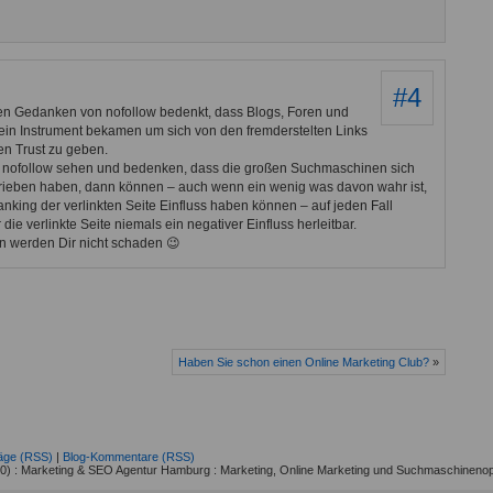
#4
n Gedanken von nofollow bedenkt, dass Blogs, Foren und
 ein Instrument bekamen um sich von den fremderstelten Links
en Trust zu geben.
r nofollow sehen und bedenken, dass die großen Suchmaschinen sich
hrieben haben, dann können – auch wenn ein wenig was davon wahr ist,
anking der verlinkten Seite Einfluss haben können – auf jeden Fall
 die verlinkte Seite niemals ein negativer Einfluss herleitbar.
n werden Dir nicht schaden 😉
Haben Sie schon einen Online Marketing Club?
»
räge (RSS)
|
Blog-Kommentare (RSS)
) : Marketing & SEO Agentur Hamburg : Marketing, Online Marketing und Suchmaschinenop