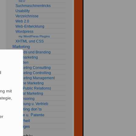
SEO
Suchmaschinentricks
Usability
Verzeichnisse
Web 2.0
Web-Entwicklung
Wordpress
my WordPress Plugins
XHTML und CSS
Marketing
Brands und Branding
fob marketing
Kunden
Marketing Consulting
d
Marketing Controlling
Marketing Management
Online Marketing
PR (Public Relations)
ng mit
Social Marketing
ategie,
Sponsoring
Werbung u. Vertrieb
Marketing don`ts
Rechte u. Patente
er
Sicherheit
Sonstiges