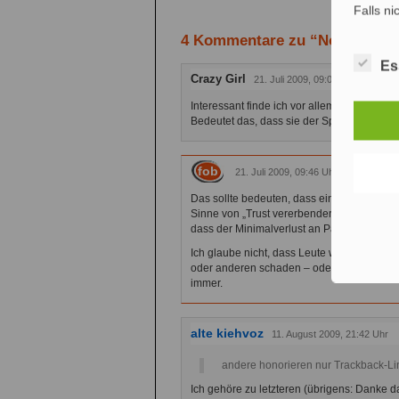
Falls ni
4 Kommentare zu “Nofollow –
Es
Crazy Girl
21. Juli 2009, 09:00 Uhr
Interessant finde ich vor allem den 2ten P
Bedeutet das, dass sie der Spam Seite nic
fob
21. Juli 2009, 09:46 Uhr
Das sollte bedeuten, dass ein Nofollow-Lin
Sinne von „Trust vererbender Bad-Neighbou
dass der Minimalverlust an PageRank (na
Ich glaube nicht, dass Leute wie Matt Cutt
oder anderen schaden – oder Spammern ei
immer.
alte kiehvoz
11. August 2009, 21:42 Uhr
andere honorieren nur Trackback-Li
Ich gehöre zu letzteren (übrigens: Danke d