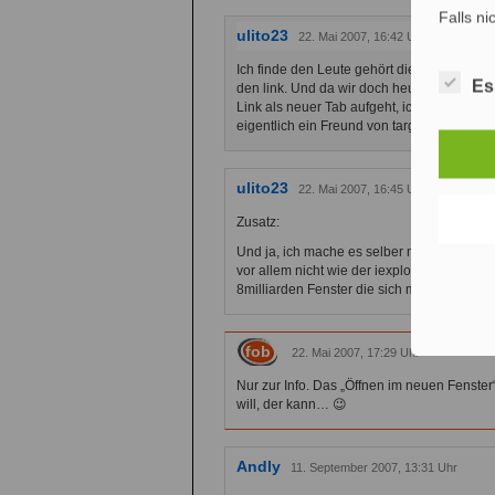
Falls ni
ulito23
22. Mai 2007, 16:42 Uhr
Ich finde den Leute gehört die Möglichkeit
Es
den link. Und da wir doch heute in einem Ze
Link als neuer Tab aufgeht, ich aber nich
eigentlich ein Freund von target=“_blank“.
ulito23
22. Mai 2007, 16:45 Uhr
Zusatz:
Und ja, ich mache es selber mit Maus-Mitte
vor allem nicht wie der iexplorer 37 (oder s
8milliarden Fenster die sich mit der Zeit öf
fob
22. Mai 2007, 17:29 Uhr
Nur zur Info. Das „Öffnen im neuen Fenster“
will, der kann… 😉
Andly
11. September 2007, 13:31 Uhr