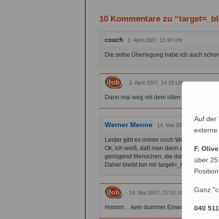
10 Kommentare zu “target=_bla
couch
2. April 2007, 13:40 Uhr
Die selbe Überlegung habe ich auch schon
fob
2. April 2007, 14:23 Uhr
Dann mal weg mit dem ollen Target-Attribut
Auf der
Werner Menne
14. Mai 2007, 10:16 Uhr
externe
Leider gibt es immer noch Webseiten, die 
F. Oliv
Ok, ich weiß, daß man dann auf den kleine
genügend Menschen, die das nicht kapiere
über 25
Daher bleibt bei mir target=_blank drin.
Positio
Ganz "c
fob
14. Mai 2007, 21:53 Uhr
Hmmm… kein dummer Einwand. Ich bleibe a
040 51