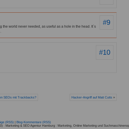
#9
ing the world never needed, as useful as a hole in the head. It`s
.
#10
iten SEOs mit Trackbacks?
Hacker-Angriff auf Matt Cutts
»
räge (RSS)
|
Blog-Kommentare (RSS)
) : Marketing & SEO Agentur Hamburg : Marketing, Online Marketing und Suchmaschinenop