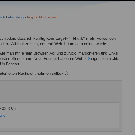
eb-Entwicklung
>
target=_blank ist out
schieden, dass ich künftig
kein target=“_blank“ mehr
verwenden
n Link-Attribut zu sein, das mit Web 1.0 ad acta gelegt wurde.
en, wie man mit einem Browser „vor und zurück“ marschieren und Links
enster öffnen kann. Neue Fenster haben im Web
2.0
eigentlich nichts
-Up-Fenster.
nderheiten Rücksicht nehmen sollte? 😉
 - 23:48 Uhr)
lung