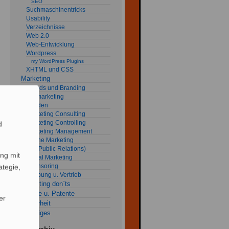
SEO
Suchmaschinentricks
Usability
Verzeichnisse
Web 2.0
Web-Entwicklung
Wordpress
my WordPress Plugins
XHTML und CSS
Marketing
Brands und Branding
fob marketing
Kunden
Marketing Consulting
Marketing Controlling
d
Marketing Management
Online Marketing
PR (Public Relations)
ng mit
Social Marketing
Sponsoring
ategie,
Werbung u. Vertrieb
Marketing don`ts
Rechte u. Patente
er
Sicherheit
Sonstiges