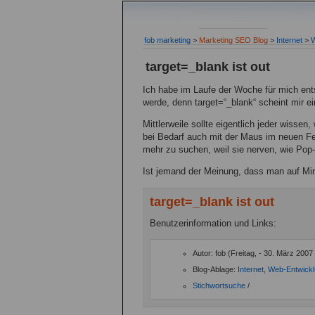
fob marketing
>
Marketing SEO Blog
>
Internet
>
W
target=_blank ist out
Ich habe im Laufe der Woche für mich ent
werde, denn target=“_blank“ scheint mir ei
Mittlerweile sollte eigentlich jeder wiss
bei Bedarf auch mit der Maus im neuen F
mehr zu suchen, weil sie nerven, wie Pop
Ist jemand der Meinung, dass man auf Mi
target=_blank ist out
Benutzerinformation und Links:
Autor: fob (Freitag, - 30. März 2007
Blog-Ablage:
Internet
,
Web-Entwick
Stichwortsuche
/