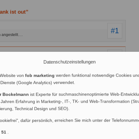
nk ist out”
#1
 angestellt….
#2
Datenschutzeinstellungen
. 😉
 Website von
fob marketing
werden funktional notwendige Cookies un
 Dienste (Google Analytics) verwendet.
#3
das einfache Betätigen des Zurück-Knopfes verhindern.
er Bockelmann
ist Experte für suchmaschinenoptimierte Web-Entwicklu
n Pfeil daneben klicken muß (Opera), aber ich kenne
n.
 Jahren Erfahrung in Marketing-, IT-, TK- und Web-Transformation (Str
nierung, Technical Design und SEO).
ookiefrei", dafür persönlich, erreichen Sie mich unter der Telefonnumm
#4
ber trotzdem dabei. 😉
1 51
.