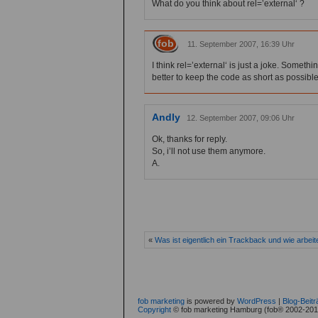
What do you think about rel=’external‘ ?
fob
11. September 2007, 16:39 Uhr
I think rel=’external‘ is just a joke. Someth
better to keep the code as short as possible
Andly
12. September 2007, 09:06 Uhr
Ok, thanks for reply.
So, i’ll not use them anymore.
A.
«
Was ist eigentlich ein Trackback und wie arbe
fob marketing
is powered by
WordPress
|
Blog-Beit
Copyright
© fob marketing Hamburg (fob® 2002-2010