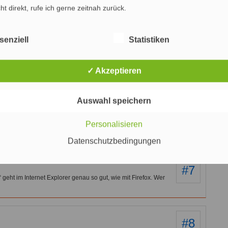
cht direkt, rufe ich gerne zeitnah zurück.
#5
 geben, beide Seiten auf haben zu dürfen. Den referrer und
senziell
Statistiken
italter von tabbed browsing leben, ist es ok, wenn z.B. der
t unbedingt weg von meiner eigentlichen Quelle muss… Daher bin ich
✓ Akzeptieren
#6
Auswahl speichern
lklick, da die wenigsten das _blank drin haben. Ich weiss auch
Personalisieren
o) mit tabs umgeht aber da gebe ich wirklich zu, dass früher die
fneten, eine Pest waren.
Datenschutzbedingungen
#7
 geht im Internet Explorer genau so gut, wie mit Firefox. Wer
#8