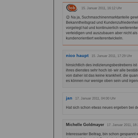
fob
15. Januar 2011, 16:12 Uhr
😉 Na ja, Suchmaschinenmarktanteile gewin
Bekanntheitsgrad und Kundenzufriedenheit.
vorgelegt hat und kontinuierlich weiterent
verteidigen und auszubauen aber nicht al
kundenorientiert weiterentwickeln.
nico haupt
15. Januar 2011, 17:29 Uhr
hinsichtlich des indizierungsbestrebens ist
ihres dienstes sehr hoch ist- wir alle best
von daher ist das keine krankheit. die quant
es können nur wenige oben sein und irge
jan
17. Januar 2011, 04:00 Uhr
Hat sich schon etwas neues ergeben bei 
Michelle Goldmayer
17. Januar 2011, 18:
Interessanter Beitrag, bin schon gespannt 