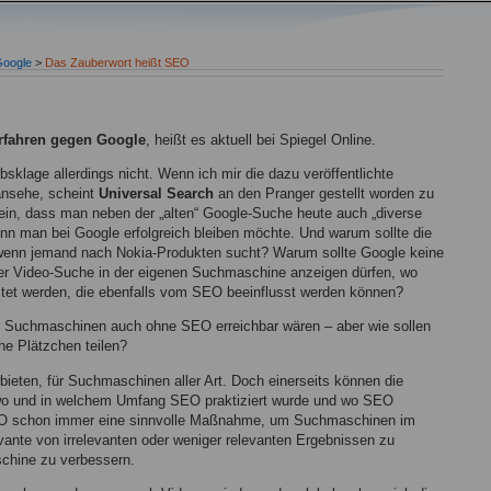
oogle
>
Das Zauberwort heißt SEO
rfahren gegen Google
, heißt es aktuell bei Spiegel Online.
sklage allerdings nicht. Wenn ich mir die dazu veröffentlichte
nsehe, scheint
Universal Search
an den Pranger gestellt worden zu
sein, dass man neben der „alten“ Google-Suche heute auch „diverse
n man bei Google erfolgreich bleiben möchte. Und warum sollte die
wenn jemand nach Nokia-Produkten sucht? Warum sollte Google keine
r Video-Suche in der eigenen Suchmaschine anzeigen dürfen, wo
istet werden, die ebenfalls vom SEO beeinflusst werden können?
er Suchmaschinen auch ohne SEO erreichbar wären – aber wie sollen
che Plätzchen teilen?
ieten, für Suchmaschinen aller Art. Doch einerseits können die
 wo und in welchem Umfang SEO praktiziert wurde und wo SEO
SEO schon immer eine sinnvolle Maßnahme, um Suchmaschinen im
evante von irrelevanten oder weniger relevanten Ergebnissen zu
schine zu verbessern.