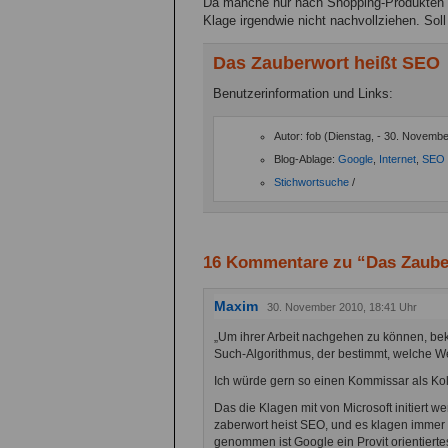
Da manche nur nach Shopping-Produkten s
Klage irgendwie nicht nachvollziehen. Sol
Das Zauberwort heißt SEO
Benutzerinformation und Links:
Autor: fob (Dienstag, - 30. Novembe
Blog-Ablage:
Google
,
Internet
,
SEO
Stichwortsuche
/
16 Kommentare zu “Das Zaube
Maxim
30. November 2010, 18:41 Uhr
„Um ihrer Arbeit nachgehen zu können, b
Such-Algorithmus, der bestimmt, welche Web
Ich würde gern so einen Kommissar als Ko
Das die Klagen mit von Microsoft initiert 
zaberwort heist SEO, und es klagen immer
genommen ist Google ein Provit orientier