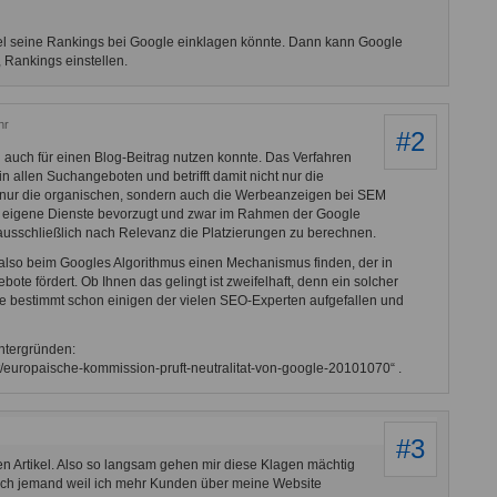
 seine Rankings bei Google einklagen könnte. Dann kann Google
, Rankings einstellen.
hr
#2
ich auch für einen Blog-Beitrag nutzen konnte. Das Verfahren
n allen Suchangeboten und betrifft damit nicht nur die
t nur die organischen, sondern auch die Werbeanzeigen bei SEM
e eigene Dienste bevorzugt und zwar im Rahmen der Google
 ausschließlich nach Relevanz die Platzierungen zu berechnen.
lso beim Googles Algorithmus einen Mechanismus finden, der in
te fördert. Ob Ihnen das gelingt ist zweifelhaft, denn ein solcher
re bestimmt schon einigen der vielen SEO-Experten aufgefallen und
ntergründen:
net/europaische-kommission-pruft-neutralitat-von-google-20101070“ .
#3
n Artikel. Also so langsam gehen mir diese Klagen mächtig
och jemand weil ich mehr Kunden über meine Website