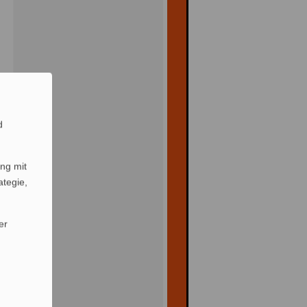
d
ng mit
ategie,
er