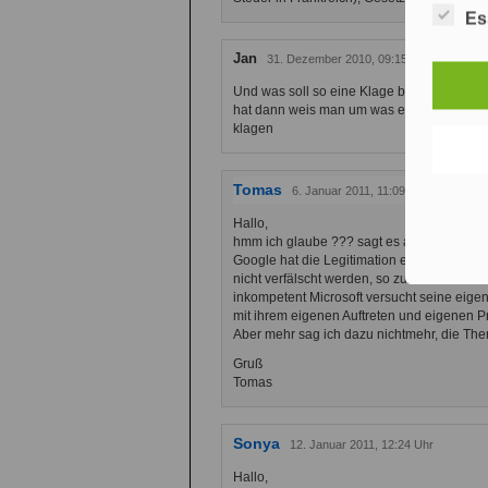
Es
Jan
31. Dezember 2010, 09:15 Uhr
Und was soll so eine Klage bewirken? Ger
hat dann weis man um was es geht, selbe
klagen
Tomas
6. Januar 2011, 11:09 Uhr
Hallo,
hmm ich glaube ??? sagt es am besten. Goog
Google hat die Legitimation eigene Werbef
nicht verfälscht werden, so zu ranken wie 
inkompetent Microsoft versucht seine eige
mit ihrem eigenen Auftreten und eigenen P
Aber mehr sag ich dazu nichtmehr, die Thema
Gruß
Tomas
Sonya
12. Januar 2011, 12:24 Uhr
Hallo,