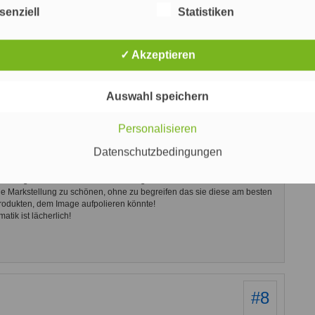
senziell
Statistiken
#6
✓ Akzeptieren
ade wenn man bedenkt das Microsoft das auch mit eingeleitet
r mit Ihren Bing zu dumm so was zu machen und dann eben
Auswahl speichern
Personalisieren
#7
Datenschutzbedingungen
le ist eine Website, kein Staat oder dergleichen! D.h.
lächen einzurichten und die Suchergebnisse, solange diese inhaltlich
sie lustig sind! Verdammt nochmal mir geht das echt auf den Kecks wie
ne Markstellung zu schönen, ohne zu begreifen das sie diese am besten
rodukten, dem Image aufpolieren könnte!
tik ist lächerlich!
#8