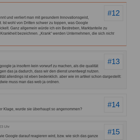
#12
nt und verliert man mit gesundem Innovationsgeist,
 Ist wohl von Dritten schwer zu toppen, was Google
wickelt. Ganz allgemein würde ich ein Bestreben, Marktanteile zu
s Krankheit bezeichnen. „Krank“ werden Unternehmen, die sich
nicht
#13
 google ja insofern kein vorwurf zu machen, als die qualität
ätigen das ja dadurch, dass wir den dienst unentwegt nutzen.
ität allerdings ist eben bedenklich. aber wie im artikel schon dargestellt:
ndwie muss man das web ja ordnen.
#14
der Klage, wurde sie überhaupt so angenommen?
23 Uhr
#15
wie Google darauf reagieren wird, bzw. wie sich das ganze