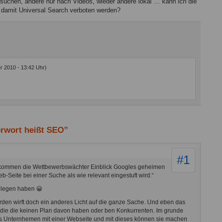
uchen, andere nur nach Videos, wieder andere lokal … kann ich die
l damit Universal Search verboten werden?
r 2010 - 13:42 Uhr)
rwort heißt SEO”
#1
ekommen die Wettbewerbswächter Einblick Googles geheimen
-Seite bei einer Suche als wie relevant eingestuft wird.“
llegen haben 😀
werden wirft doch ein anderes Licht auf die ganze Sache. Und eben das
 die die keinen Plan davon haben oder ben Konkurrenten. Im grunde
tes Unternhemen mit einer Webseite und mit dieses können sie machen