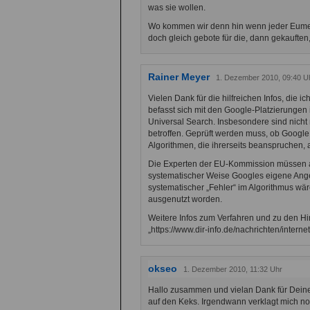
was sie wollen.
Wo kommen wir denn hin wenn jeder Eumel
doch gleich gebote für die, dann gekauften
Rainer Meyer
1. Dezember 2010, 09:40 U
Vielen Dank für die hilfreichen Infos, die 
befasst sich mit den Google-Platzierungen i
Universal Search. Insbesondere sind nich
betroffen. Geprüft werden muss, ob Googl
Algorithmen, die ihrerseits beanspruchen,
Die Experten der EU-Kommission müssen a
systematischer Weise Googles eigene Angebo
systematischer „Fehler“ im Algorithmus wä
ausgenutzt worden.
Weitere Infos zum Verfahren und zu den Hi
„https://www.dir-info.de/nachrichten/inter
okseo
1. Dezember 2010, 11:32 Uhr
Hallo zusammen und vielan Dank für Deine
auf den Keks. Irgendwann verklagt mich n