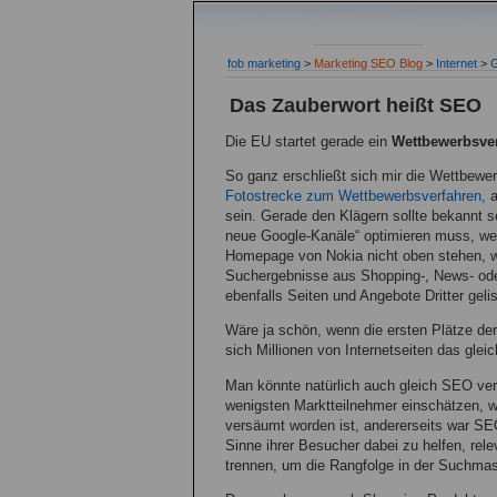
fob marketing
>
Marketing SEO Blog
>
Internet
>
G
Das Zauberwort heißt SEO
Die EU startet gerade ein
Wettbewerbsve
So ganz erschließt sich mir die Wettbewerb
Fotostrecke zum Wettbewerbsverfahren,
a
sein. Gerade den Klägern sollte bekannt 
neue Google-Kanäle“ optimieren muss, wen
Homepage von Nokia nicht oben stehen, 
Suchergebnisse aus Shopping-, News- ode
ebenfalls Seiten und Angebote Dritter gel
Wäre ja schön, wenn die ersten Plätze d
sich Millionen von Internetseiten das glei
Man könnte natürlich auch gleich SEO verb
wenigsten Marktteilnehmer einschätzen,
versäumt worden ist, andererseits war 
Sinne ihrer Besucher dabei zu helfen, rel
trennen, um die Rangfolge in der Suchma