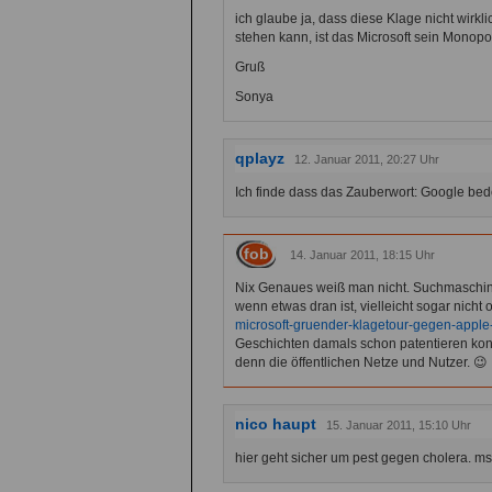
ich glaube ja, dass diese Klage nicht wirkl
stehen kann, ist das Microsoft sein Monop
Gruß
Sonya
qplayz
12. Januar 2011, 20:27 Uhr
Ich finde dass das Zauberwort: Google be
fob
14. Januar 2011, 18:15 Uhr
Nix Genaues weiß man nicht. Suchmaschin
wenn etwas dran ist, vielleicht sogar nicht
microsoft-gruender-klagetour-gegen-apple
Geschichten damals schon patentieren konn
denn die öffentlichen Netze und Nutzer. 😉
nico haupt
15. Januar 2011, 15:10 Uhr
hier geht sicher um pest gegen cholera. ms 