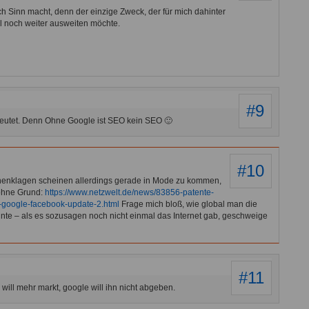
ich Sinn macht, denn der einzige Zweck, der für mich dahinter
ol noch weiter ausweiten möchte.
#9
deutet. Denn Ohne Google ist SEO kein SEO 🙂
#10
enklagen scheinen allerdings gerade in Mode zu kommen,
 ohne Grund:
https://www.netzwelt.de/news/83856-patente-
-google-facebook-update-2.html
Frage mich bloß, wie global man die
te – als es sozusagen noch nicht einmal das Internet gab, geschweige
#11
will mehr markt, google will ihn nicht abgeben.