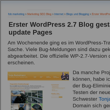
fob marketing
>
Marketing SEO Blog
>
Internet
>
Blogs und Blogging
>
Erster WordPre
Erster WordPress 2.7 Blog gest
update Pages
Am Wochenende ging es im WordPress-Trac 
Sache. Viele Bug-Meldungen sind dazu ge
abgearbeitet. Die offizielle WP-2.7-Version 
erscheinen.
Da manche Proj
können, habe ic
der Bug-Elimini
Testen der neu
Schwester
Tonj
Domain sich ge