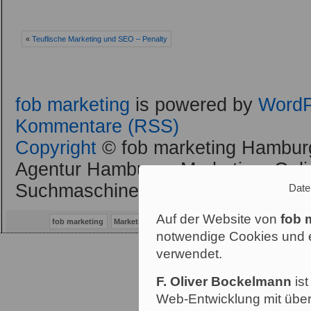
«
Teuflische Marketing und SEO – Penalty
fob marketing
is powered by
WordP
Kommentare (RSS)
Copyright
© fob marketing Hamburg
Agentur Hamburg : Marketing, Onli
Suchmaschinenoptimierung / SEO 
Date
Auf der Website von
fob 
fob marketing
Marketing Consulting Hamburg
Marketing
Werbu
notwendige Cookies und e
verwendet.
F. Oliver Bockelmann
ist
Web-Entwicklung mit über