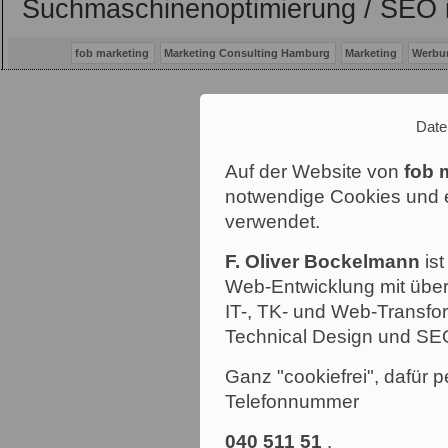
Suchmaschinenoptimierung / SEO 
fob marketing
Marketing Consulting Hamburg
Marketing
Werbu
Date
Auf der Website von
fob 
notwendige Cookies und e
verwendet.
F. Oliver Bockelmann
ist
Web-Entwicklung mit über
IT-, TK- und Web-Transfor
Technical Design und SE
Ganz "cookiefrei", dafür p
Telefonnummer
040 511 51
.