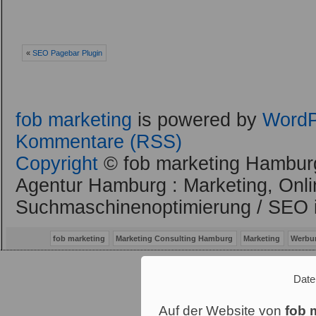
«
SEO Pagebar Plugin
fob marketing
is powered by
WordP
Kommentare (RSS)
Copyright
© fob marketing Hamburg
Agentur Hamburg : Marketing, Onli
Suchmaschinenoptimierung / SEO 
fob marketing
Marketing Consulting Hamburg
Marketing
Werbu
Date
Auf der Website von
fob 