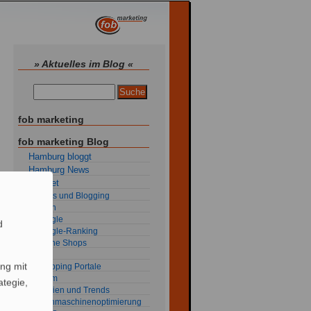
» Aktuelles im Blog «
fob marketing
fob marketing Blog
Hamburg bloggt
Hamburg News
Internet
Blogs und Blogging
Flash
Google
d
Google-Ranking
Online Shops
RSS
ng mit
Shopping Portale
Spam
ategie,
Studien und Trends
Suchmaschinenoptimierung