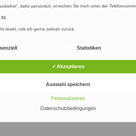
ookiefrei", dafür persönlich, erreichen Sie mich unter der Telefonnumm
1 51
.
mmentarfunktion ist deaktiviert
cht direkt, rufe ich gerne zeitnah zurück.
senziell
Statistiken
iPhone Marketing
»
✓ Akzeptieren
Auswahl speichern
Personalisieren
Datenschutzbedingungen