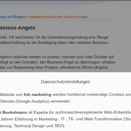
logs und Blogging
>
Kapitalbeschaffung über Business-Angels
usiness-Angels
eld. Oft wird bereits für die Unternehmensgründung eine Menge
italbeschaffung ist die Beteiligung eines oder mehrerer Business-
olgreich realisiert werden zu können, machen sich viele Gründer auf
lingt es den Gründern, den Business-Angel zu überzeugen, erhalten
as zur Realisierung ihres Projekts erforderliche (Risiko-)Kapital.
iness-Angel für seine Unterstützung in etwa erhält und wie die
Datenschutzeinstellungen
usiness-Angels in der Praxis funktioniert, findet im Blog von Jens
rungsbeispiel
.
 Website von
fob marketing
werden funktional notwendige Cookies un
usiness-Angels
 Dienste (Google Analytics) verwendet.
er Bockelmann
ist Experte für suchmaschinenoptimierte Web-Entwicklu
 Jahren Erfahrung in Marketing-, IT-, TK- und Web-Transformation (Str
007 - 17:21 Uhr)
nierung, Technical Design und SEO).
ternet
,
Sonstiges