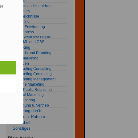
SEO
er
Suchmaschinentricks
Usability
Verzeichnisse
Web 2.0
Web-Entwicklung
Wordpress
my WordPress Plugins
XHTML und CSS
Marketing
Brands und Branding
fob marketing
Kunden
Marketing Consulting
Marketing Controlling
Marketing Management
Online Marketing
PR (Public Relations)
Social Marketing
Sponsoring
Werbung u. Vertrieb
Marketing don`ts
Rechte u. Patente
Sicherheit
Sonstiges