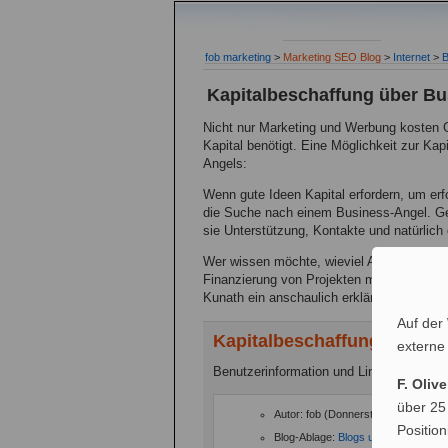
fob marketing
>
Marketing SEO Blog
>
Internet
>
B
Kapitalbeschaffung über B
Nicht nur Marketing und Werbung kosten G
Kapital benötigt. Eine Möglichkeit zur Kap
Angels:
Wenn gute Ideen Kapital erfordern, um erf
die Suche nach einem Business-Angel. Ge
sie Unterstützung, Kontakte und natürlich d
Wer wissen möchte, wieviel Anteil ein Bus
Finanzierung von Projekten mit Hilfe von B
Kunath ein anschaulich erklärtes
Finanzie
Auf der
Kapitalbeschaffung über B
externe
Benutzerinformation und Links:
F. Oliv
über 25
Autor: fob (Donnerstag, - 28. Juni 2
Positio
Blog-Ablage:
Blogs und Blogging
,
In