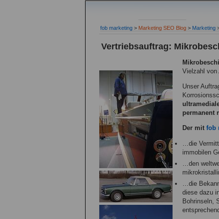
fob marketing
>
Marketing SEO Blog
>
Marketing
Vertriebsauftrag: Mikrobes
Mikrobesch
Vielzahl vo
Unser Auftra
Korrosionssc
ultramedial
permanent m
Der mit
fob
…die Vermitt
immobilen G
…den weltwei
mikrokristal
…die Bekann
diese dazu i
Bohrinseln, 
entsprechend