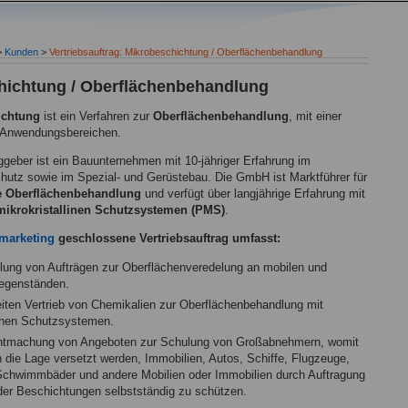
>
Kunden
>
Vertriebsauftrag: Mikrobeschichtung / Oberflächenbehandlung
chichtung / Oberflächenbehandlung
ichtung
ist ein Verfahren zur
Oberflächenbehandlung
, mit einer
n Anwendungsbereichen.
ggeber ist ein Bauunternehmen mit 10-jähriger Erfahrung im
hutz sowie im Spezial- und Gerüstebau. Die GmbH ist Marktführer für
e Oberflächenbehandlung
und verfügt über langjährige Erfahrung mit
ikrokristallinen Schutzsystemen (PMS)
.
 marketing
geschlossene Vertriebsauftrag umfasst:
lung von Aufträgen zur Oberflächenveredelung an mobilen und
egenständen.
ten Vertrieb von Chemikalien zur Oberflächenbehandlung mit
linen Schutzsystemen.
tmachung von Angeboten zur Schulung von Großabnehmern, womit
n die Lage versetzt werden, Immobilien, Autos, Schiffe, Flugzeuge,
Schwimmbäder und andere Mobilien oder Immobilien durch Auftragung
er Beschichtungen selbstständig zu schützen.