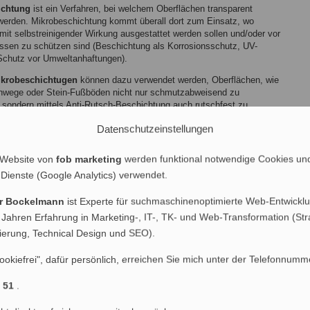
ichtung
ist ein Verfahren, bei welchem Oberflächen transparent
werden. Mikrobeschichtung kommt überall dort zum Einsatz, wo
mit selbstreinigender Wirkung ausgestattet werden sollen und/oder vor
ssen zu schützen sind (Beschichtung als Korrosionsschutz, UV-
Schutz vor Umweltanhaftungen).
ikrobeschichtugen
können dazu verwendet werden, Oberflächen, wie
hwege oder Stein-Fußböden nicht nur schmutzabweisend zu
 sondern mittels Anti-Rutsch-Beschichtung auch rutschfest zu
einer einzigen Spezial-Beschichtung ist jahrelange Sicherheit
Datenschutzeinstellungen
!
eit einer fachgerechten Mikrobeschichtung beträgt ca. 2-5 Jahre, je
 Website von
fob marketing
werden funktional notwendige Cookies un
gebiet und Materialbelastung. Für vom Fachmann durchgeführte
 Dienste (Google Analytics) verwendet.
htungen werden entsprechende Gewährleistungen (Garantiezeiten)
er Bockelmann
ist Experte für suchmaschinenoptimierte Web-Entwicklu
 Jahren Erfahrung in Marketing-, IT-, TK- und Web-Transformation (Str
ngsgebiete der Oberflächenbehandlung /
nierung, Technical Design und SEO).
ttürmen und Windkraftanlagen, wirkt die Mikrobeschichtung durch
ookiefrei", dafür persönlich, erreichen Sie mich unter der Telefonnumm
eeschifffahrt kann eine Mikrobeschichtung z.B. bei
1 51
.
men, um diese nachhaltig vor Seewasser, UV-Strahlen (Ausbleichen)
 schützen.