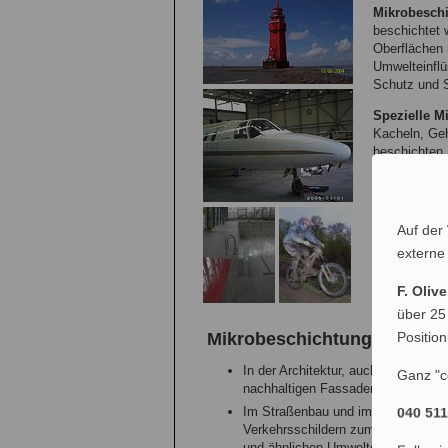
Mikrobesch
beschichtet 
Oberflächen 
Umwelteinflü
Schutz und 
Spezielle M
Kacheln, Ge
beschichten,
machen. Mit 
gewährleistet
Die Haltbark
Auf der
nach Einsatz
externe
Mikrobeschic
geboten.
F. Oliv
über 25
Anwendu
Mikrobeschichtung
Positio
In der Architektur, auch bei Leuch
Ganz "c
nachhaltigen Fassadenschutz.
Im Straßenbau und im Bereich der S
040 51
Verkehrsschildern zum Einsatz kom
und ähnlichen Umwelteinflüssen zu