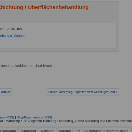
schichtung / Oberflächenbehandlung
007 - 23:35 Uhr)
rbung u. Vertrieb
mmentarfunktion ist deaktiviert
Artikel
Online Marketing Experten verzweifelt gesucht
»
räge (RSS)
|
Blog-Kommentare (RSS)
) : Marketing & SEO Agentur Hamburg : Marketing, Online Marketing und Suchmaschinenop
ng Hamburg
Marketing
Werbung
Internet
PR
Suchmaschinenoptimierung