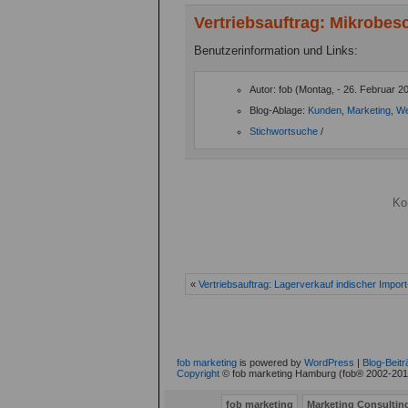
Vertriebsauftrag: Mikrobe
Benutzerinformation und Links:
Autor: fob (Montag, - 26. Februar 2
Blog-Ablage:
Kunden
,
Marketing
,
We
Stichwortsuche
/
Ko
«
Vertriebsauftrag: Lagerverkauf indischer Import-
fob marketing
is powered by
WordPress
|
Blog-Beit
Copyright
© fob marketing Hamburg (fob® 2002-2010
fob marketing
Marketing Consulti