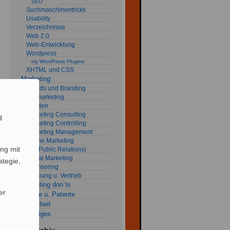
SEO
Suchmaschinentricks
Usability
Verzeichnisse
Web 2.0
Web-Entwicklung
Wordpress
my WordPress Plugins
XHTML und CSS
Marketing
Brands und Branding
fob marketing
Kunden
Marketing Consulting
d
Marketing Controlling
Marketing Management
Online Marketing
ng mit
PR (Public Relations)
Social Marketing
ategie,
Sponsoring
Werbung u. Vertrieb
Marketing don`ts
er
Rechte u. Patente
Sicherheit
Sonstiges