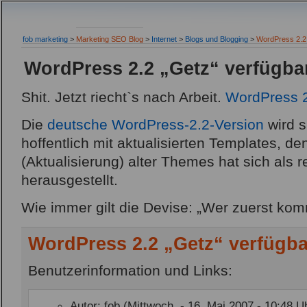
fob marketing
>
Marketing SEO Blog
>
Internet
>
Blogs und Blogging
>
WordPress 2.2 
WordPress 2.2 „Getz“ verfügba
Shit. Jetzt riecht`s nach Arbeit.
WordPress 
Die
deutsche WordPress-2.2-Version
wird s
hoffentlich mit aktualisierten Templates, d
(Aktualisierung) alter Themes hat sich als r
herausgestellt.
Wie immer gilt die Devise: „Wer zuerst komm
WordPress 2.2 „Getz“ verfügba
Benutzerinformation und Links:
Autor: fob (Mittwoch, - 16. Mai 2007 - 10:48 U