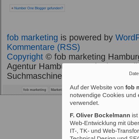
«
Number One Blogger gefunden?
fob marketing
is powered by
WordP
Kommentare (RSS)
Copyright
© fob marketing Hamburg
Agentur Hamburg : Marketing, Onli
Date
Suchmaschinenoptimierung / SEO 
Auf der Website von
fob 
fob marketing
Marketing Consulting Hamburg
Marketing
Werbu
notwendige Cookies und e
verwendet.
F. Oliver Bockelmann
ist
Web-Entwicklung mit über
IT-, TK- und Web-Transfor
Technical Design und SE