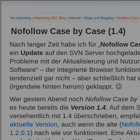
fob marketing
>
Marketing SEO Blog
>
Internet
>
Blogs und Blogging
>
Nofollow Case 
Nofollow Case by Case (1.4)
Nach langer Zeit habe ich für „
Nofollow Ca
ein
Update
auf den SVN Server hochgelade
Probleme mit der Aktualisierung und Nutzu
Software“ – der integrierte Browser funktioni
tendenziell gar nicht – aber schließlich ha
(irgendwie hinten herum) geklappt. 😉
War gestern Abend noch
Nofollow Case by
es heute bereits die
Version 1.4
. Auf dem 
versehentlich mit 1.4 überschrieben, empf
aktuelle Version
, auch wenn die alte (
Nofol
1.2.0.1
) nach wie vor funktioniert. Eine Aktua