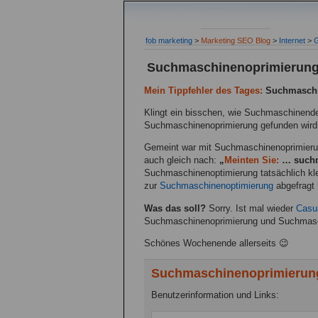
fob marketing
>
Marketing SEO Blog
>
Internet
>
G
Suchmaschinenoprimierun
Mein Tippfehler des Tages:
Suchmaschi
Klingt ein bisschen, wie Suchmaschinendep
Suchmaschinenoprimierung gefunden wird,
Gemeint war mit Suchmaschinenoprimierun
auch gleich nach:
„
Meinten Sie:
… suchm
Suchmaschinenoptimierung tatsächlich klei
zur
Suchmaschinenoptimierung
abgefragt 
Was das soll?
Sorry. Ist mal wieder
Casua
Suchmaschinenoprimierung und Suchmasch
Schönes Wochenende allerseits 😉
Suchmaschinenoprimierun
Benutzerinformation und Links: