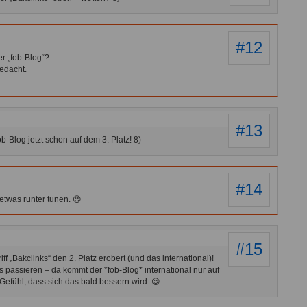
#12
r „fob-Blog“?
edacht.
#13
b-Blog jetzt schon auf dem 3. Platz! 8)
#14
etwas runter tunen. 😉
#15
f „Bakclinks“ den 2. Platz erobert (und das international)!
 passieren – da kommt der *fob-Blog* international nur auf
Gefühl, dass sich das bald bessern wird. 😉