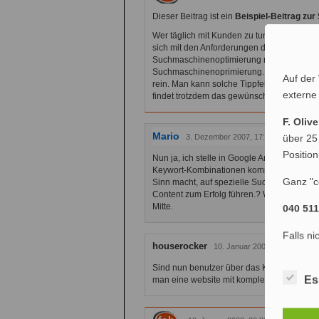
Dieser Beitrag ist ein
Beispiel-Beitrag zu
Wer täglich mit Kunden zu tun hat, die unt
sich mit den Anforderungen der Suchmasch
Suchmaschinenoptimierung natürlich auch T
Suchmaschinenoprimierung. Natürlich komm
Auf der
rein. Man kann solche Tippfehler aber auch
externe
findet trotzdem das gewünschte Ziel… 😉
F. Oliv
Mario
über 25
3. Dezember 2007, 17:20 Uhr
Positio
Nun ja, ich stelle in Google Analytics imme
Keywort-Kombinationen kommen. Daher frag
Ganz "c
Sinn macht, auf spezielle Suchbegriffe zu 
Content zum Erfolg führen.? Wahrscheinlic
Mitte.
040 51
Falls ni
houserocker
10. Januar 2008, 22:22 Uhr
Sind nun benutzer über das Keyword geko
Es
man eine website mit komplett falsch gesc