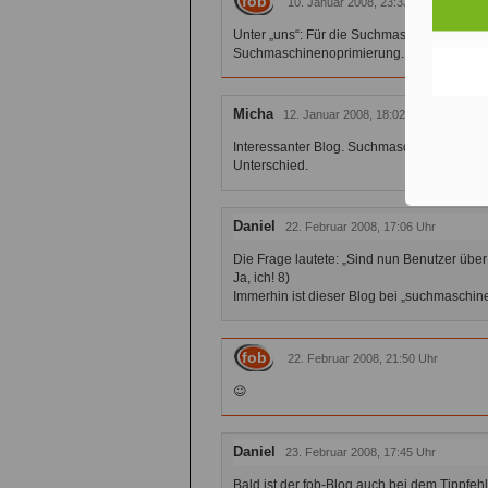
fob
10. Januar 2008, 23:33 Uhr
Unter „uns“: Für die Suchmaschinenoptimie
Suchmaschinenoprimierung. 😉
Micha
12. Januar 2008, 18:02 Uhr
Interessanter Blog. Suchmaschinenoptimi
Unterschied.
Daniel
22. Februar 2008, 17:06 Uhr
Die Frage lautete: „Sind nun Benutzer ü
Ja, ich! 8)
Immerhin ist dieser Blog bei „suchmaschine
fob
22. Februar 2008, 21:50 Uhr
😉
Daniel
23. Februar 2008, 17:45 Uhr
Bald ist der fob-Blog auch bei dem Tippfeh