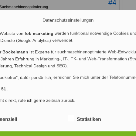
#4
r Suchmaschinenoptimierung
.
er Suchmaschinendeprimierung leiden (oder litten) oder wer
Datenschutzeinstellungen
inenoptimierung regelmäßig beschäftigt, muss bei der
ippfehler berücksichtigen, Tippfehler, wie zum Beispiel die
t auch über Tippfehler, wie die Suchmaschinenoprimierung Traffic
 Website von
fob marketing
werden funktional notwendige Cookies un
 als Kundenservice verstehen. Wer suchet und sich dabei vertippt,
 Dienste (Google Analytics) verwendet.
er Bockelmann
ist Experte für suchmaschinenoptimierte Web-Entwicklu
 Jahren Erfahrung in Marketing-, IT-, TK- und Web-Transformation (Str
#5
nierung, Technical Design und SEO).
r wieder fest, dass die Besucher über die abstrusesten
e ich mich zuletzt immer häufiger, ob es überhaupt noch
ookiefrei", dafür persönlich, erreichen Sie mich unter der Telefonnumm
optimieren, oder ob im Endeffekt nicht einfach die Masse an Seiten und
h liegt die Wahrheit wie gewöhnlich wieder einmal irgendwo in der
1 51
.
cht direkt, rufe ich gerne zeitnah zurück.
#6
mmen? Wäre mal interessant zu wissen was passiert wenn
senziell
Statistiken
hriebene keys optimiert und schaut was dabei rum kommt!