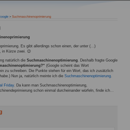
oogle
>
Suchmaschinenoprimierung
g
nenoprimierung
rimierung. Es gibt allerdings schon einen, der unter (…)
 in Kürze zwei. 😉
g natürlich die
Suchmaschinenoptimierung
. Deshalb fragte Google
aschinenoptimierung
?“
(Google scheint das Wort
n zu schreiben. Die Punkte stehen für ein Wort, das ich zusätzlich
habe.) Nun ja, natürlich meinte ich die
Suchmaschinenoptimierung
.
l Friday
. Da kann man Suchmaschinenoptimierung,
inendeprimierung schon einmal durcheinander würfeln, finde ich…
g