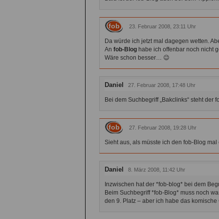
fob
23. Februar 2008, 23:11 Uhr
Da würde ich jetzt mal dagegen wetten. Abe
An
fob-Blog
habe ich offenbar noch nicht g
Wäre schon besser… 😉
Daniel
27. Februar 2008, 17:48 Uhr
Bei dem Suchbegriff „Bakclinks“ steht der fo
fob
27. Februar 2008, 19:28 Uhr
Sieht aus, als müsste ich den fob-Blog mal 
Daniel
8. März 2008, 11:42 Uhr
Inzwischen hat der *fob-blog* bei dem Begrif
Beim Suchbegriff *fob-Blog* muss noch was
den 9. Platz – aber ich habe das komische 