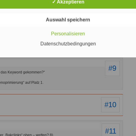
✓ Akzeptieren
#7
rung gibt es bessere Tippfehler als
Auswahl speichern
Personalisieren
#8
erung oder Suchmaschinenoprimierung. Macht eh kaum einen
Datenschutzbedingungen
#9
ber das Keyword gekommen?“
noprimierung“ auf Platz 1.
#10
#11
ler „Bakclinks“ oben – wetten? 8)